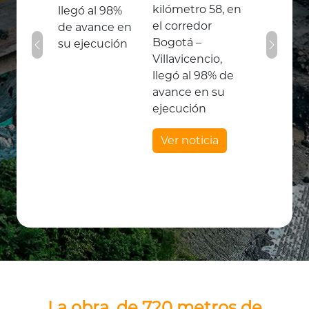
kilómetro 58, en
el corredor
Bogotá –
Previous
Next
Villavicencio,
llegó al 98% de
avance en su
ejecución
Ver noticia
La obra, de 720 metros de